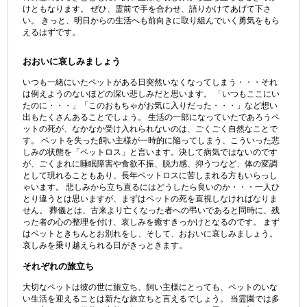
けともなります。 ぜひ、霊前で手を合わせ、語りかけてあげて下さ
い。 きっと、明日からの生活へも前向きに取り組んでいく勇気をもら
えるはずです。
おおいに哀しみましょう
いつも一緒にいたペットがある日突然いなくなってしまう・・・それ
は例えようのないほどの深い悲しみだと思います。 「いつもここにい
たのに・・・」「このおもちゃがお気に入りだった・・・」など想い
出もたくさんあることでしょう。 生活の一部になっていたであろうペ
ットの死が、なかなか受け入れられないのは、ごくごく自然なことで
す。 ペットを失った飼い主様が一時的に陥ってしまう、こういった悲
しみの状態を「ペットロス」と言います。決して病気ではないのです
が、ごくまれに睡眠障害や食欲不振、脱力感、抑うつなど、体の変調
として現れることもあり、長年ペットロスに苦しまれる方もいらっし
ゃいます。 悲しみから立ち直るにはどうしたら良いのか・・・一人ひ
とり違うとは思いますが、まずはペットの死を直視しなければなりま
せん。 葬儀とは、古来より亡くなった者への弔いであると同時に、残
った者の心の整理を付け、哀しみを癒すきっかけとなるのです。 まず
はペットときちんとお別れをし、そして、おおいに哀しみましょう。
哀しみを乗り越えられる日がきっときます。
それぞれの旅立ち
大切なペットは彼の世に旅立ち、飼い主様にとっても、ペットのいな
い生活を迎えることは新たな旅立ちと言えるでしょう。 当霊園では多