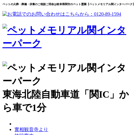
ペットの火葬・葬儀・供養のご相談ご用命は岐阜県関市のペット霊園【ペットメモリアル関インターパーク
東海北陸自動車道「関IC」か
ら車で1分
實相観音寺より