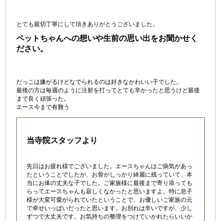
とても親切丁寧にして頂きありがとうございました。
ペットちゃんへの想いや生前の思い出をお聞かせく
ださい。
だっこは嫌がるけどなでられるのは好きなかわいい子でした。
最後の方は毎週のように注射を打ってとても辛かったと思うけど最後
まで良く頑張った。
エース今まで有難う
当寺院スタッフより
先日はお疲れ様でございました。エースちゃんはご病気があっ
たということでしたが、お骨がしっかり綺麗に残っていて、本
当にお体の丈夫な子でした。ご家族様に最後まで寄り添っても
らってエースちゃんも寂しくなかったと思いますよ。特に息子
様が大変可愛がられていたということで、お優しいご家族の元
で幸せいっぱいだったと思います。お別れは辛いですが、少し
ずつで大丈夫です。お気持ちの整理をつけていかれたらいいか