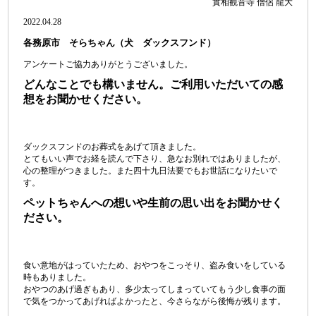
實相観音寺 僧侶 龍大
2022.04.28
各務原市 そらちゃん（犬 ダックスフンド）
アンケートご協力ありがとうございました。
どんなことでも構いません。ご利用いただいての感
想をお聞かせください。
ダックスフンドのお葬式をあげて頂きました。
とてもいい声でお経を読んで下さり、急なお別れではありましたが、
心の整理がつきました。また四十九日法要でもお世話になりたいで
す。
ペットちゃんへの想いや生前の思い出をお聞かせく
ださい。
食い意地がはっていたため、おやつをこっそり、盗み食いをしている
時もありました。
おやつのあげ過ぎもあり、多少太ってしまっていてもう少し食事の面
で気をつかってあげればよかったと、今さらながら後悔が残ります。