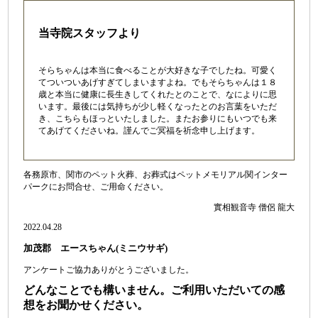
当寺院スタッフより
そらちゃんは本当に食べることが大好きな子でしたね。可愛く
てついついあげすぎてしまいますよね。でもそらちゃんは１８
歳と本当に健康に長生きしてくれたとのことで、なによりに思
います。最後には気持ちが少し軽くなったとのお言葉をいただ
き、こちらもほっといたしました。またお参りにもいつでも来
てあげてくださいね。謹んでご冥福を祈念申し上げます。
各務原市、関市のペット火葬、お葬式はペットメモリアル関インター
パークにお問合せ、ご用命ください。
實相観音寺 僧侶 龍大
2022.04.28
加茂郡 エースちゃん(ミニウサギ)
アンケートご協力ありがとうございました。
どんなことでも構いません。ご利用いただいての感
想をお聞かせください。