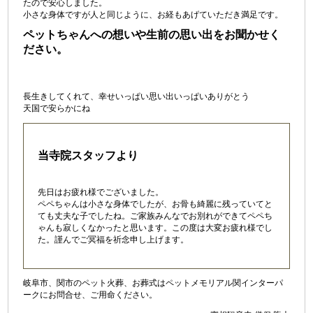
たので安心しました。
小さな身体ですが人と同じように、お経もあげていただき満足です。
ペットちゃんへの想いや生前の思い出をお聞かせく
ださい。
長生きしてくれて、幸せいっぱい思い出いっぱいありがとう
天国で安らかにね
当寺院スタッフより
先日はお疲れ様でございました。
ペペちゃんは小さな身体でしたが、お骨も綺麗に残っていてと
ても丈夫な子でしたね。ご家族みんなでお別れができてペペち
ゃんも寂しくなかったと思います。この度は大変お疲れ様でし
た。謹んでご冥福を祈念申し上げます。
岐阜市、関市のペット火葬、お葬式はペットメモリアル関インターパ
ークにお問合せ、ご用命ください。